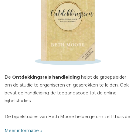
Schrijf hieronder je review!
Sterren
Naam *
De
Ontdekkingsreis handleiding
helpt de groepsleider
E-mail *
om de studie te organiseren en gesprekken te leiden. Ook
Titel *
bevat de handleiding de toegangscode tot de online
Bericht *
bijbelstudies.
De bijbelstudies van Beth Moore helpen je om zelf thuis de
bijbel bestuderen en daarnaast met je groep onderwijs van
Meer informatie
Beth Moore via video's volgen. In deze studie helpt Beth