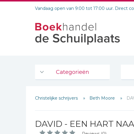
Vandaag open van 9:00 tot 17:00 uur. Direct c
Categorieën
Agenda's en kalenders
Christelijke schrijvers
Beth Moore
DA
De Bijbel
Bijbelse Dagboeken 2026
Bijbelse dagboeken
DAVID - EEN HART NA
Bijbelstudie groepen
Reviews (0)