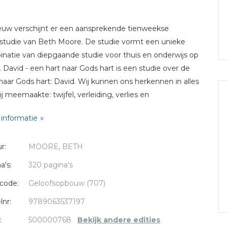
uw verschijnt er een aansprekende tienweekse
lstudie van Beth Moore. De studie vormt een unieke
natie van diepgaande studie voor thuis en onderwijs op
. David - een hart naar Gods hart is een studie over de
aar Gods hart: David. Wij kunnen ons herkennen in alles
ij meemaakte: twijfel, verleiding, verlies en
ieproblemen. Samen met David gaan we op zoek naar
informatie
art dat helemaal aan God is toegewijd.
r:
MOORE, BETH
t complete pakket voor studiegroepen te kunnen
iken heb je ook nodig:
a's:
320 pagina's
dleiding voor studiegroepen met toegang tot de online
code:
Geloofsopbouw (707)
lstudies (ISBN 9789063536954)
lnr:
9789063537197
:
500000768
Bekijk andere edities