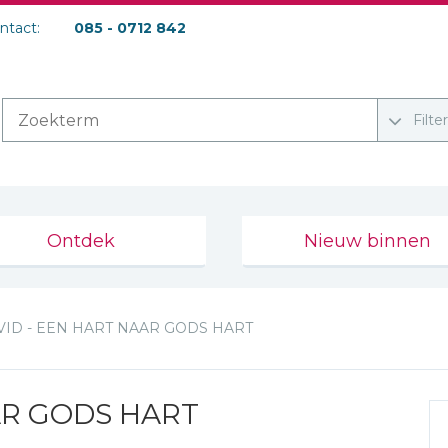
ontact:
085 - 0712 842
Filte
Ontdek
Nieuw binnen
VID - EEN HART NAAR GODS HART
AR GODS HART