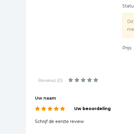
Kinderbijbels
Statu
Muziekboeken
Dit
Bladmuziek
mee
Management &
Leiderschap
Politiek
Prijs:
Regio | Alblasserwaard
Romans
Toeristische kaarten en
Reviews (0)
gidsen
Taalstudie
Uw naam
Wenskaarten
Uw beoordeling
Schrijf de eerste review