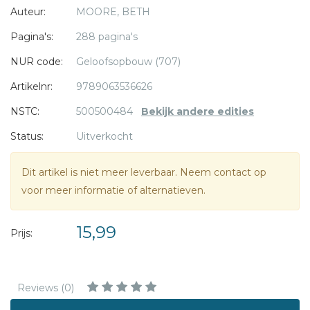
Auteur:
MOORE, BETH
Beth Moore je aan de hand van het leven van Johannes
zien dat niet alleen hij, maar ook jij een geliefde van God
Pagina's:
288 pagina's
bent.
NUR code:
Geloofsopbouw (707)
Een dagboek voor 90 dagen, met iedere dag een
Artikelnr:
9789063536626
bijbeltekst, een overdenking en een afsluitende gebed.
NSTC:
500500484
Bekijk andere edities
Status:
Uitverkocht
Beth Moore is een veelgelezen auteur en geliefd
spreekster. Haar boeken zijn in meer dan 20 talen vertaald.
Dit artikel is niet meer leverbaar. Neem contact op
Ze is getrouwd, moeder van twee volwassen dochters en is
voor meer informatie of alternatieven.
voorzitter en oprichtster van Living Proof Ministries.
15,99
Prijs:
Reviews (0)