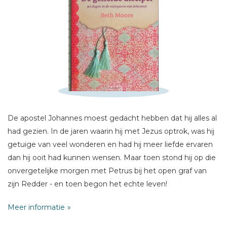
Schrijf hieronder je review!
Sterren
Naam *
E-mail *
De apostel Johannes moest gedacht hebben dat hij alles al
Titel *
had gezien. In de jaren waarin hij met Jezus optrok, was hij
Bericht *
getuige van veel wonderen en had hij meer liefde ervaren
dan hij ooit had kunnen wensen. Maar toen stond hij op die
onvergetelijke morgen met Petrus bij het open graf van
zijn Redder - en toen begon het echte leven!
Meer informatie
Zoals Jezus Johannes meenam op zijn onverwachte
levensreis, zo doet Hij dat ook met jou. In dit dagboek laat
* = verplicht