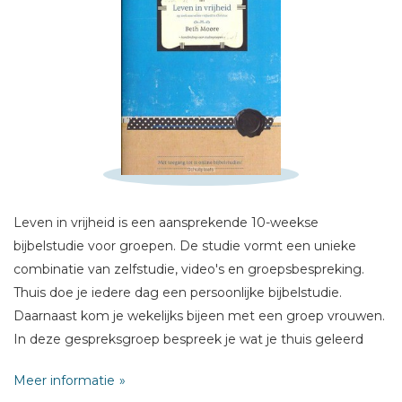
Schrijf hieronder je review!
Sterren
Naam *
Leven in vrijheid is een aansprekende 10-weekse
E-mail *
bijbelstudie voor groepen. De studie vormt een unieke
Titel *
combinatie van zelfstudie, video's en groepsbespreking.
Bericht *
Thuis doe je iedere dag een persoonlijke bijbelstudie.
Daarnaast kom je wekelijks bijeen met een groep vrouwen.
In deze gespreksgroep bespreek je wat je thuis geleerd
hebt uit Gods Woord en deel je leven met elkaar. Ook kijk je
Meer informatie
samen naar onderwijs van Beth Moore.