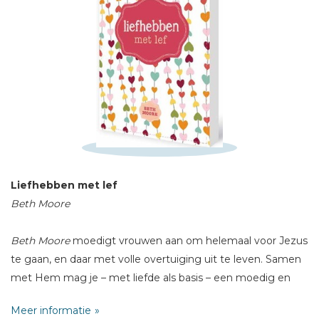
Schrijf hieronder je review!
Sterren
Naam *
Liefhebben met lef
E-mail *
Beth Moore
Titel *
Bericht *
Beth Moore
moedigt vrouwen aan om helemaal voor Jezus
te gaan, en daar met volle overtuiging uit te leven. Samen
met Hem mag je – met liefde als basis – een moedig en
vervuld leven leiden.
Meer informatie
Dit boek bevat de kernboodschap van
Beth Moore
en