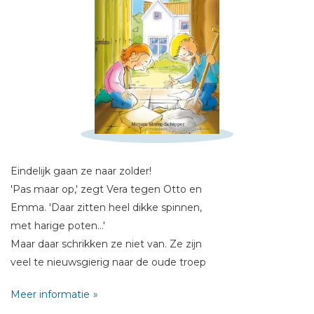
Schrijf hieronder je review!
Sterren
Naam *
E-mail *
Titel *
Eindelijk gaan ze naar zolder!
Bericht *
'Pas maar op,' zegt Vera tegen Otto en
Emma. 'Daar zitten heel dikke spinnen,
met harige poten...'
Maar daar schrikken ze niet van. Ze zijn
veel te nieuwsgierig naar de oude troep
die de vorige eigenaar heeft laten staan.
* = verplicht
Meer informatie
'Misschien vinden we wel een schat!'