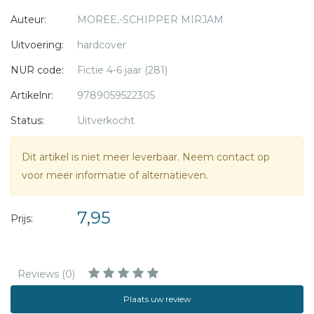
hoopt Otto.
Auteur:
MOREE,-SCHIPPER MIRJAM
En zowaar... in een pot vindt hij een
heel oud briefje met een geheim.
Uitvoering:
hardcover
Maar wat al die plaatjes betekenen?
NUR code:
Fictie 4-6 jaar (281)
Langzamerhand komen Otto en Emma
erachter wat zich in de oorlog in dit
Artikelnr:
9789059522305
oude huis allemaal heeft afgespeeld...
Status:
Uitverkocht
Dit artikel is niet meer leverbaar. Neem contact op
voor meer informatie of alternatieven.
7,95
Prijs:
Reviews (0)
Plaats uw review