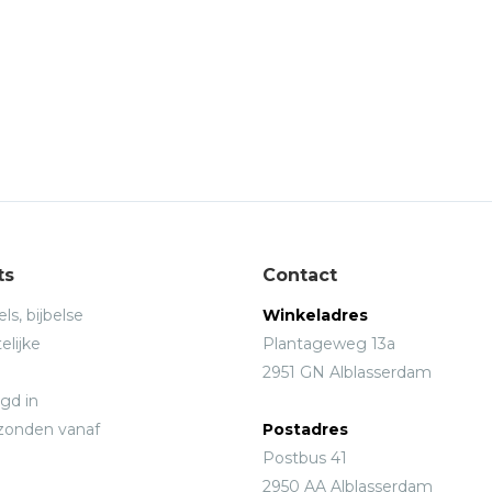
ts
Contact
ls, bijbelse
Winkeladres
elijke
Plantageweg 13a
2951 GN Alblasserdam
gd in
rzonden vanaf
Postadres
Postbus 41
2950 AA Alblasserdam