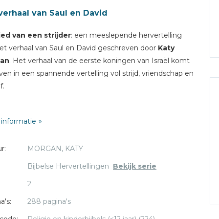
verhaal van Saul en David
ied van een strijder
: een meeslepende hervertelling
et verhaal van Saul en David geschreven door
Katy
an
. Het verhaal van de eerste koningen van Israël komt
even in een spannende vertelling vol strijd, vriendschap en
f.
t boek staat een toelichting op de keuzes die zijn
informatie
kt, bijbehorende bijbelteksten en gespreksvragen
jd: 8 - 12 jaar
r:
MORGAN, KATY
sief een veertigdagen leesplan
Bijbelse Hervertellingen
Bekijk serie
Morgan is redacteur bij The Good Book Company en
2
 een masterdiploma in Klassieke Talen van de Universiteit
Cambridge.
a's:
288 pagina's