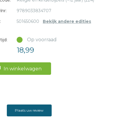
code:
Religie en kinderbijbels (<12 jaar) (224)
lnr:
9789033834707
:
501650600
Bekijk andere edities
Op voorraad
ijd:
18,99
In winkelwagen
Plaats uw review