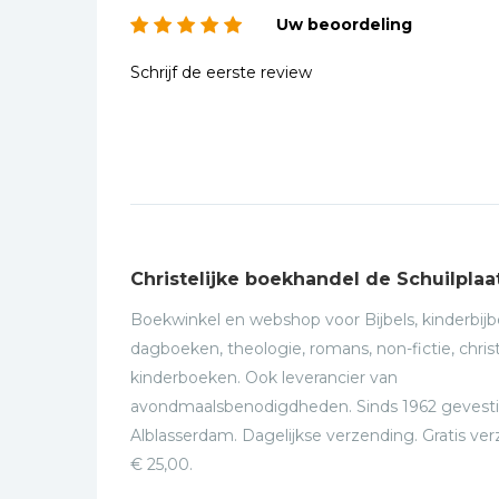
Uw beoordeling
Schrijf de eerste review
Christelijke boekhandel de Schuilplaa
Boekwinkel en webshop voor Bijbels, kinderbijbe
dagboeken, theologie, romans, non-fictie, christ
kinderboeken. Ook leverancier van
avondmaalsbenodigdheden. Sinds 1962 gevesti
Alblasserdam. Dagelijkse verzending. Gratis ve
€ 25,00.