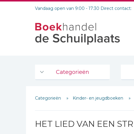
Vandaag open van 9:00 - 17:30 Direct contact:
Categorieën
Agenda's en kalenders
Categorieën
Kinder- en jeugdboeken
De Bijbel
Bijbelse Dagboeken 2026
Bijbelse dagboeken
HET LIED VAN EEN STR
Bijbelstudie groepen