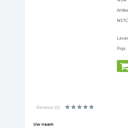
NUR 
Kinderbijbels
Artike
Muziekboeken
NSTC
Bladmuziek
* = verplicht
Management &
Leiderschap
Levert
Politiek
Prijs:
Regio | Alblasserwaard
Romans
Toeristische kaarten en
gidsen
Taalstudie
Wenskaarten
Reviews (0)
Uw naam