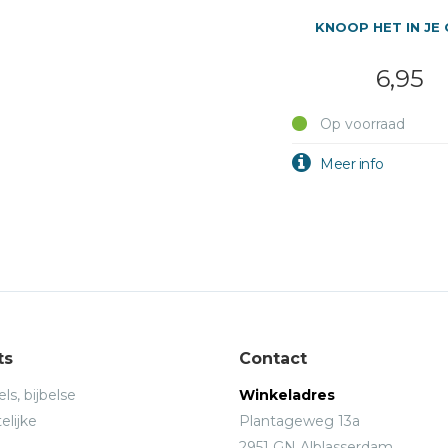
KNOOP HET IN JE
6,95
Op voorraad
ts
Contact
ls, bijbelse
Winkeladres
elijke
Plantageweg 13a
2951 GN Alblasserdam