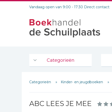
Vandaag open van 9:00 - 17:30 Direct contact:
Categorieën
Agenda's en kalenders
Categorieën
Kinder- en jeugdboeken
De Bijbel
Bijbelse Dagboeken 2026
Bijbelse dagboeken
ABC LEES JE MEE
Bijbelstudie groepen