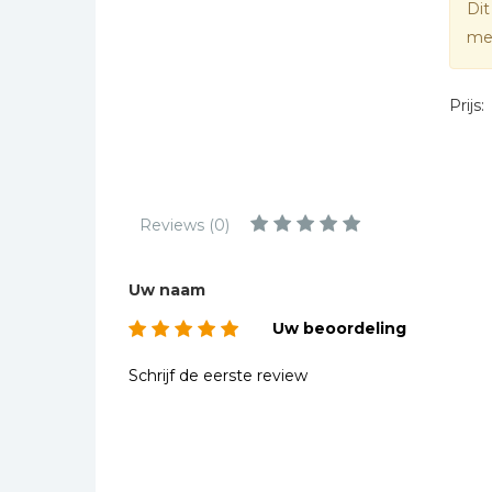
Dit
Kinderbijbels
mee
Muziekboeken
Bladmuziek
Prijs:
Management &
Leiderschap
Politiek
Regio | Alblasserwaard
Reviews (0)
Romans
Toeristische kaarten en
Uw naam
gidsen
Uw beoordeling
Taalstudie
Wenskaarten
Schrijf de eerste review