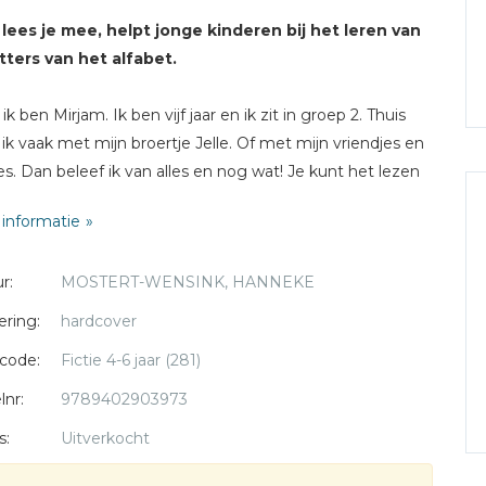
lees je mee, helpt jonge kinderen bij het leren van
tters van het alfabet.
 ik ben Mirjam. Ik ben vijf jaar en ik zit in groep 2. Thuis
 ik vaak met mijn broertje Jelle. Of met mijn vriendjes en
es. Dan beleef ik van alles en nog wat! Je kunt het lezen
 boek. In dit boek leer ik ook de letters van het alfabet. Bij
informatie
oofdstuk staat welke letter ik in dat verhaaltje leer. Op
 elke bladzijde zie je plaatjes van woorden met deze
r:
MOSTERT-WENSINK, HANNEKE
r. Lees je mee?
ering:
hardcover
ikt voor kinderen vanaf 4 jaar.
code:
Fictie 4-6 jaar (281)
lnr:
9789402903973
s:
Uitverkocht