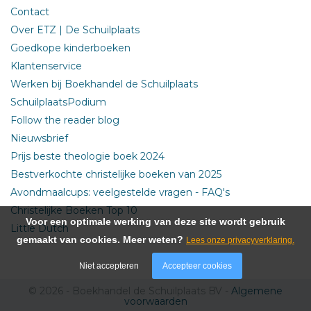
Contact
Over ETZ | De Schuilplaats
Goedkope kinderboeken
Klantenservice
Werken bij Boekhandel de Schuilplaats
SchuilplaatsPodium
Follow the reader blog
Nieuwsbrief
Prijs beste theologie boek 2024
Bestverkochte christelijke boeken van 2025
Avondmaalcups: veelgestelde vragen - FAQ's
Christelijke Boeken Top 10
Voor een optimale werking van deze site wordt gebruik
Little Dutch
gemaakt van cookies. Meer weten?
Lees onze privacyverklaring.
Niet accepteren
Accepteer cookies
© 2026 - Boekhandel de Schuilplaats BV -
Algemene
voorwaarden