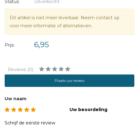
Status:
Uitverkocht
gitaarakkoorden, de duidelijke uitleg van gebaren en
knutselideetjes achter in het boek, vormt dit een mooi
Dit artikel is niet meer leverbaar. Neem contact op
geheel voor de basis van de muzikale opvoeding van het
voor meer informatie of alternatieven.
jonge kind.
6,95
Prijs:
Reviews (0)
Plaats uw review
Uw naam
Uw beoordeling
Schrijf de eerste review