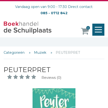
Vandaag open van 9:00 - 17:30 Direct contact:
085 - 0712 842
M
0
o
Categorieën
Muziek
PEUTERPRET
PEUTERPRET
Reviews (0)
Schrijf hieronder je review!
Sterren
Naam *