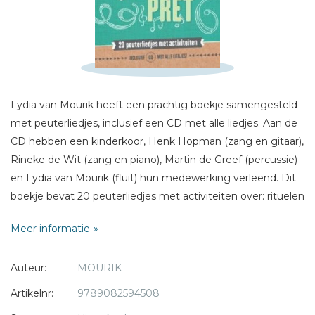
E-mail *
Titel *
Bericht *
Lydia van Mourik heeft een prachtig boekje samengesteld
met peuterliedjes, inclusief een CD met alle liedjes. Aan de
CD hebben een kinderkoor, Henk Hopman (zang en gitaar),
Rineke de Wit (zang en piano), Martin de Greef (percussie)
* = verplicht
en Lydia van Mourik (fluit) hun medewerking verleend. Dit
boekje bevat 20 peuterliedjes met activiteiten over: rituelen
- eten - lichaamsdelen - dieren - kleuren - tellen -
Meer informatie
vervoersmiddelen.
Auteur:
MOURIK
Het boekje is geschreven om meer handvatten en ideeën
voor de dagelijkse muzikale activiteiten te geven. Met de
Artikelnr:
9789082594508
cd die daarbij is opgenomen, het notenschrift met