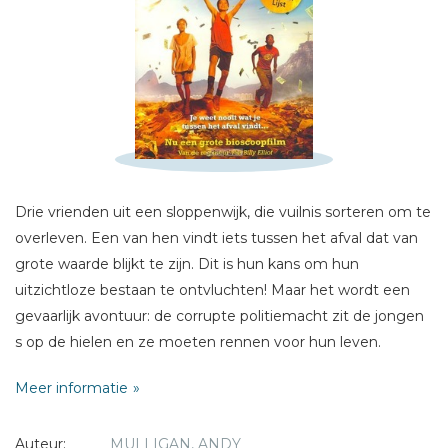
Schrijf hieronder je review!
Sterren
Naam *
E-mail *
Drie vrienden uit een sloppenwijk, die vuilnis sorteren om te
Titel *
overleven. Een van hen vindt iets tussen het afval dat van
Bericht *
grote waarde blijkt te zijn. Dit is hun kans om hun
uitzichtloze bestaan te ontvluchten! Maar het wordt een
gevaarlijk avontuur: de corrupte politiemacht zit de jongen
s op de hielen en ze moeten rennen voor hun leven.
Meer informatie
* = verplicht
Auteur:
MULLIGAN, ANDY