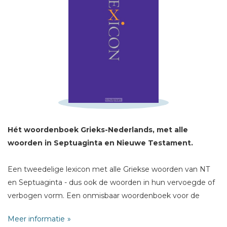
Schrijf hieronder je review!
Sterren
Naam *
Hét woordenboek Grieks-Nederlands, met alle
E-mail *
woorden in Septuaginta en Nieuwe Testament.
Titel *
Bericht *
Een tweedelige lexicon met alle Griekse woorden van NT
en Septuaginta - dus ook de woorden in hun vervoegde of
verbogen vorm. Een onmisbaar woordenboek voor de
beginnende student, maar ook het analytisch lexicon voor
Meer informatie
de professional.