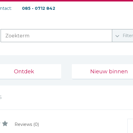
ontact:
085 - 0712 842
Filte
Ontdek
Nieuw binnen
S
Reviews (0)