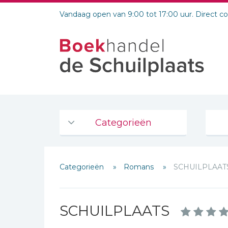
Vandaag open van 9:00 tot 17:00 uur. Direct c
Categorieën
Agenda's en kalenders
Categorieën
Romans
SCHUILPLAAT
De Bijbel
Bijbelse Dagboeken 2026
Bijbelse dagboeken
SCHUILPLAATS
Bijbelstudie groepen