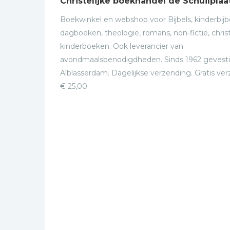
Christelijke boekhandel de Schuilplaa
Boekwinkel en webshop voor Bijbels, kinderbijbe
dagboeken, theologie, romans, non-fictie, christ
kinderboeken. Ook leverancier van
avondmaalsbenodigdheden. Sinds 1962 gevesti
Alblasserdam. Dagelijkse verzending. Gratis ve
€ 25,00.