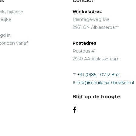
ts
Contact
ls, bijbelse
Winkeladres
elijke
Plantageweg 13a
2951 GN Alblasserdam
gd in
rzonden vanaf
Postadres
Postbus 41
2950 AA Alblasserdam
T
+31 (0)85 - 0712 842
E
info@schuilplaatsboeken.nl
Blijf op de hoogte: