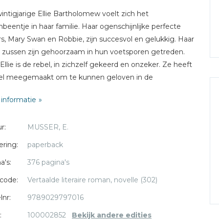
intigjarige Ellie Bartholomew voelt zich het
nbeentje in haar familie. Haar ogenschijnlijke perfecte
s, Mary Swan en Robbie, zijn succesvol en gelukkig. Haar
 zussen zijn gehoorzaam in hun voetsporen getreden.
Ellie is de rebel, in zichzelf gekeerd en onzeker. Ze heeft
eel meegemaakt om te kunnen geloven in de
ebbende God van haar ouders. Sinds haar jeugd wordt
informatie
gezicht ontsierd door een litteken - het gevolg van een
uk dat Ellie haar moeder nooit heeft kunnen vergeven.
r:
MUSSER, E.
Swan - net hersteld van borstkanker - vraagt Ellie mee te
ering:
paperback
naar Europa. Ze wil graag een plaats in Schotland
a's:
376 pagina's
ken die 'de Schuilplaats' heet. Met tegenzin stemt Ellie
Als Mary Swan echter te ziek wordt om te kunnen reizen,
code:
Vertaalde literaire roman, novelle (302)
 Ellie terug naar haar ouderlijk huis om voor haar moeder
lnr:
9789029797016
rgen. Voor het eerst ontstaat een voorzichtige band
:
100002852
Bekijk andere edities
n moeder en dochter. Dan beseft Ellie dat ook haar