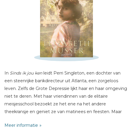
Schrijf hieronder je review!
Sterren
In
Sinds ik jou ken
leidt Perri Singleton, een dochter van
Naam *
een steenrijke bankdirecteur uit Atlanta, een zorgeloos
E-mail *
leven. Zelfs de Grote Depressie lijkt haar en haar omgeving
Titel *
niet te deren. Met haar vriendinnen van de elitaire
Bericht *
meisjesschool bezoekt ze het ene na het andere
theekransje en geniet ze van matinees en feesten. Maar
een familiedrama zet haar wereld op z'n kop en brengt haar
Meer informatie
in contact met een meisje dat heel andere prioriteiten stelt: