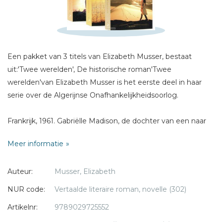
Naam *
E-mail *
Titel *
Een pakket van 3 titels van Elizabeth Musser, bestaat
Bericht *
uit:'Twee werelden', De historische roman'Twee
werelden'van Elizabeth Musser is het eerste deel in haar
serie over de Algerijnse Onafhankelijkheidsoorlog.
Frankrijk, 1961. Gabriëlle Madison, de dochter van een naar
Senegal uitgezonden zendingsechtpaar, komt voor het
* = verplicht
Meer informatie
volgen van een zomercursus naar Frankrijk en wordt
verliefd op docent David Hoffman. David is een jood, die als
Auteur:
Musser, Elizabeth
enige van zijn familie de vernietigingskampen heeft
overleefd. Hij kan niet vergeten, en al helemaal niet
NUR code:
Vertaalde literaire roman, novelle (302)
vergeven, wat hem is aangedaan. Gabriëlle raakt in
Artikelnr:
9789029725552
gewetensnood door haar gevoelens voor deze cynische