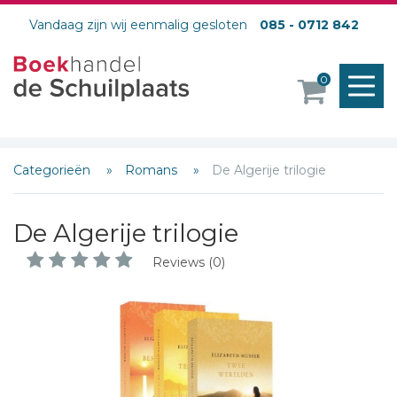
Vandaag zijn wij eenmalig gesloten
085 - 0712 842
M
0
o
Categorieën
Romans
De Algerije trilogie
De Algerije trilogie
Reviews (0)
Schrijf hieronder je review!
Sterren