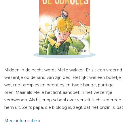
Schrijf hieronder je review!
Sterren
Naam *
Midden in de nacht wordt Melle wakker. Er zit een vreemd
E-mail *
wezentje op de rand van zijn bed. Het lijkt wel een bolletje
Titel *
wol, met armpjes en beentjes en twee harige, puntige
Bericht *
oren. Maar als Melle het licht aandoet, is het wezentje
verdwenen. Als hij er op school over vertelt, lacht iedereen
hem uit. Zelfs papa, die bioloog is, zegt dat het onzin is, dat
zulke wezentjes niet bestaan. Maar Melle weet zeker wat
Meer informatie
hij gezien heeft...