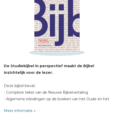
Schrijf hieronder je review!
Sterren
Naam *
De Studiebijbel in perspectief maakt de Bijbel
E-mail *
inzichtelijk voor de lezer.
Titel *
Bericht *
Deze bijbel bevat:
- Complete tekst van de Nieuwe Bijbelvertaling
- Algemene inleidingen op de boeken van het Oude en het
Nieuwe Testament
Meer informatie
- Commentaar bij moeilijke verzen