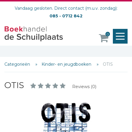
Vandaag gesloten. Direct contact (m.u.v. zondag):
085 - 0712 842
M
0
o
Categorieën
Kinder- en jeugdboeken
OTIS
OTIS
Reviews (0)
Schrijf hieronder je review!