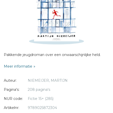
Sterren
Naam *
E-mail *
Titel *
Bericht *
Pakkende jeugdroman over een onwaarschijnlijke held.
Meer informatie
* = verplicht
Auteur:
NIEMEIJER, MARTIJN
Pagina's:
208 pagina's
NUR code:
Fictie 15+ (285)
Artikelnr:
9789025872304