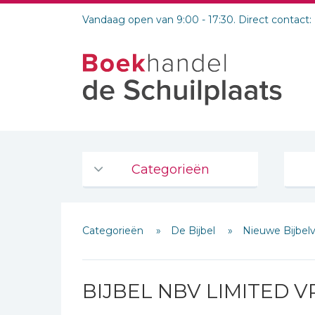
Vandaag open van 9:00 - 17:30. Direct contact:
Categorieën
Agenda's en kalenders
Categorieën
De Bijbel
Nieuwe Bijbel
De Bijbel
Bijbelse Dagboeken 2026
Bijbelse dagboeken
BIJBEL NBV LIMITED
Bijbelstudie groepen