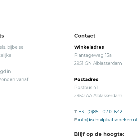
ts
Contact
ls, bijbelse
Winkeladres
elijke
Plantageweg 13a
2951 GN Alblasserdam
gd in
rzonden vanaf
Postadres
Postbus 41
2950 AA Alblasserdam
T
+31 (0)85 - 0712 842
E
info@schuilplaatsboeken.nl
Blijf op de hoogte: