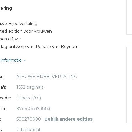
oering
uwe Bijbelvertaling
ited edition voor vrouwen
claam Roze
slag ontwerp van Renate van Beynum
lag van speciaal 'aaibaar' materiaal, bedrukt met een
informatie
ruktechniek
 15
r:
NIEUWE BIJBELVERTALING
a's:
1632 pagina's
code:
Bijbels (701)
lnr:
9789065393883
:
500270090
Bekijk andere edities
s:
Uitverkocht