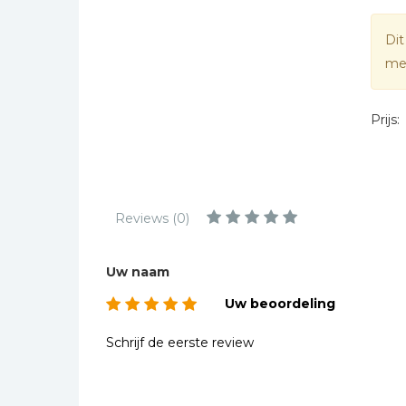
Kinderbijbels
Muziekboeken
Dit
mee
Bladmuziek
Management &
Leiderschap
Prijs:
Politiek
Regio | Alblasserwaard
Romans
Reviews (0)
Toeristische kaarten en
gidsen
Uw naam
Taalstudie
Uw beoordeling
Wenskaarten
Schrijf de eerste review