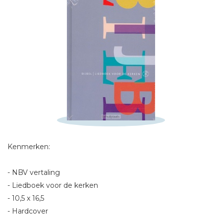
Schrijf hieronder je review!
Sterren
Naam *
E-mail *
Titel *
Bericht *
Kenmerken:
- NBV vertaling
- Liedboek voor de kerken
- 10,5 x 16,5
- Hardcover