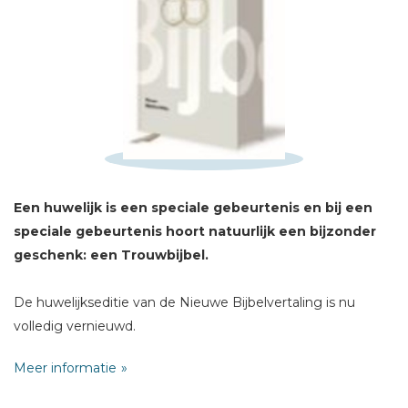
Schrijf hieronder je review!
Sterren
Naam *
E-mail *
Een huwelijk is een speciale gebeurtenis en bij een
Titel *
speciale gebeurtenis hoort natuurlijk een bijzonder
Bericht *
geschenk: een Trouwbijbel.
De huwelijkseditie van de Nieuwe Bijbelvertaling is nu
volledig vernieuwd.
Meer informatie
Trouwbijbel:
- Nieuwe Bijbelvertaling
* = verplicht