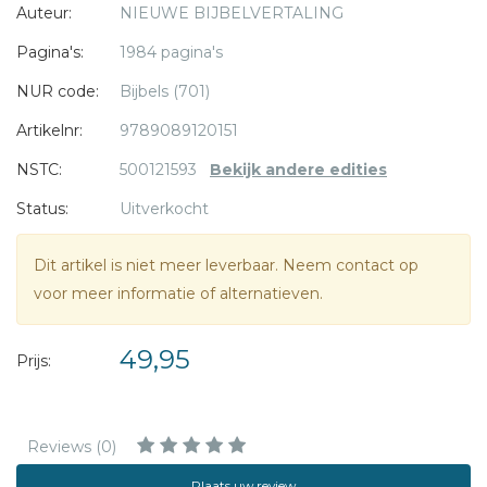
Auteur:
NIEUWE BIJBELVERTALING
- Tijdloos nieuw ontwerp
- Kleursnede
Pagina's:
1984 pagina's
- Ringen in matte goudfolie
NUR code:
Bijbels (701)
- Leeslinten
- 21 x 14 cm
Artikelnr:
9789089120151
- 1984 pagina's
NSTC:
500121593
Bekijk andere edities
Status:
Uitverkocht
Dit artikel is niet meer leverbaar. Neem contact op
voor meer informatie of alternatieven.
49,95
Prijs:
Reviews (0)
Plaats uw review