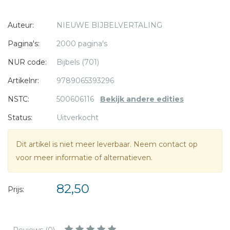
* = verplicht
Auteur:
NIEUWE BIJBELVERTALING
Voor wie zich verder wil verdiepen in de Bijbel is de
NBV
Studiebijbel
een waardevol naslagwerk. De tekst van De
Pagina's:
2000 pagina's
Nieuwe Bijbelvertaling, inclusief deuterocanonieke boeken,
NUR code:
Bijbels (701)
wordt aangevuld met inleidingen, voetnoten,
dwarsverwijzingen en aantekeningen.
Artikelnr:
9789065393296
NSTC:
500606116
Bekijk andere edities
Als extra zijn er 64 kleurenpagina's met foto's, landkaarten
Status:
Uitverkocht
en tijdbalken die veel aanvullende informatie bieden.
Natuurlijk ontbreekt een trefwoordenregister niet in deze
Dit artikel is niet meer leverbaar. Neem contact op
uitgave.
voor meer informatie of alternatieven.
Een uniek kenmerk van de
NBV Studiebijbel
is dat de
82,50
Godsnaam wordt weergegeven met JHWH.
Prijs:
Reviews (0)