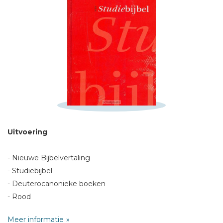
Schrijf hieronder je review!
Sterren
Naam *
E-mail *
Uitvoering
Titel *
Bericht *
- Nieuwe Bijbelvertaling
- Studiebijbel
- Deuterocanonieke boeken
- Rood
- Harde Kaft
Meer informatie
- 16 x 24