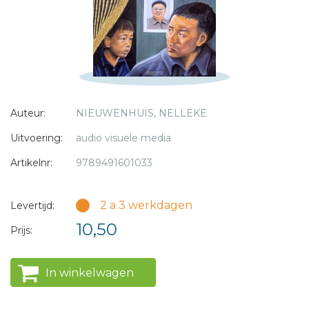
* = verplicht
Auteur:
NIEUWENHUIS, NELLEKE
Uitvoering:
audio visuele media
Artikelnr:
9789491601033
2 a 3 werkdagen
Levertijd:
10,50
Prijs:
In winkelwagen