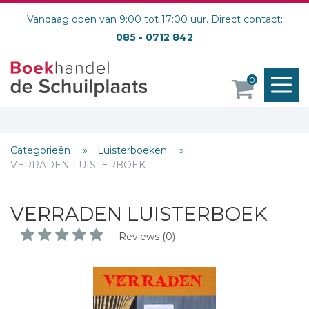
Vandaag open van 9:00 tot 17:00 uur. Direct contact:
085 - 0712 842
M
0
o
Schrijf hieronder je review!
Categorieën
Luisterboeken
VERRADEN LUISTERBOEK
Sterren
Naam *
VERRADEN LUISTERBOEK
E-mail *
Titel *
Reviews (0)
Bericht *