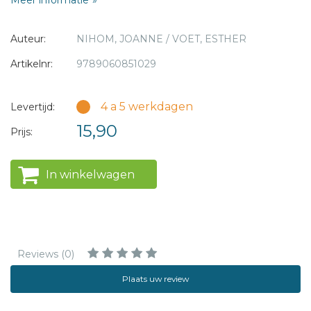
Meer informatie
Auteur:
NIHOM, JOANNE / VOET, ESTHER
Artikelnr:
9789060851029
4 a 5 werkdagen
Levertijd:
15,90
Prijs:
In winkelwagen
Reviews (0)
Plaats uw review