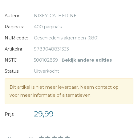
gesloopt, beelden aan stukken geslagen, een grootse
literatuur vrijwel volledig vernietigd. Eeuwen van duisternis
* = verplicht
Auteur:
NIXEY, CATHERINE
vertelt over een strijdvaardige nieuwe religie, die in het
begin van onze jaartelling opdook en willens en wetens de
Pagina's:
400 pagina's
klassieke beschaving om zeep heeft geholpen.
NUR code:
Geschiedenis algemeen (680)
Artikelnr:
9789048831333
NSTC:
500102839
Bekijk andere edities
Status:
Uitverkocht
Dit artikel is niet meer leverbaar. Neem contact op
voor meer informatie of alternatieven.
29,99
Prijs: