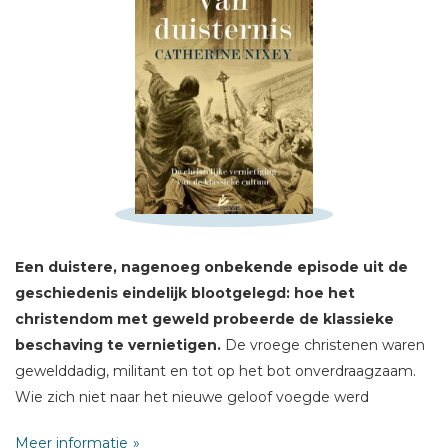
Schrijf hieronder je review!
Sterren
Naam *
E-mail *
Een duistere, nagenoeg onbekende episode uit de
Titel *
geschiedenis eindelijk blootgelegd: hoe het
Bericht *
christendom met geweld probeerde de klassieke
beschaving te vernietigen.
De vroege christenen waren
gewelddadig, militant en tot op het bot onverdraagzaam.
Wie zich niet naar het nieuwe geloof voegde werd
vervolgd, gemarteld en vermoord. Tempels werden
Meer informatie