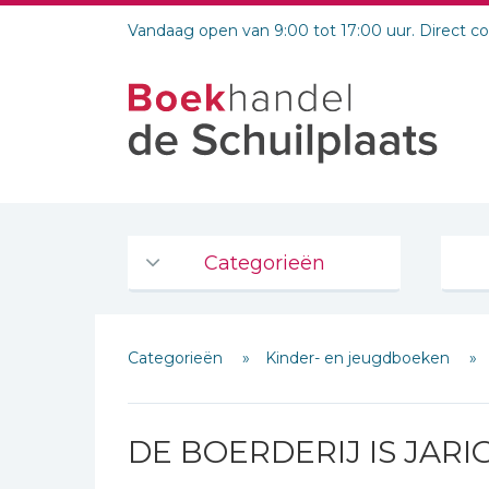
Vandaag open van 9:00 tot 17:00 uur. Direct c
Categorieën
Agenda's en kalenders
Categorieën
Kinder- en jeugdboeken
De Bijbel
Bijbelse Dagboeken 2026
Schrijf hieronder je review!
Bijbelse dagboeken
DE BOERDERIJ IS JARI
Sterren
Bijbelstudie groepen