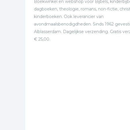
Boekwinkel en webshop voor Bijbels, kinderbijbe
dagboeken, theologie, romans, non-fictie, christ
kinderboeken. Ook leverancier van
avondmaalsbenodigdheden. Sinds 1962 gevesti
Alblasserdam. Dagelijkse verzending. Gratis ve
€ 25,00.