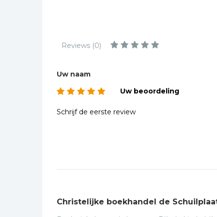
Kinderbijbels
Muziekboeken
Bladmuziek
Reviews (0)
Management &
Leiderschap
Uw naam
Politiek
Uw beoordeling
Regio | Alblasserwaard
Romans
Schrijf de eerste review
Toeristische kaarten en
gidsen
Taalstudie
Wenskaarten
Christelijke boekhandel de Schuilplaa