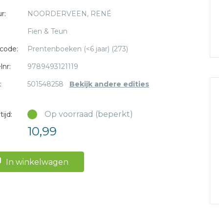
r:
NOORDERVEEN, RENÉ
Fien & Teun
code:
Prentenboeken (<6 jaar) (273)
lnr:
9789493121119
:
501548258
Bekijk andere edities
Op voorraad (beperkt)
ijd:
10,99
In winkelwagen