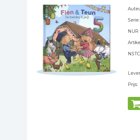
Naam *
Bibles Foreign
Auteu
E-mail *
Languages
Serie:
Titel *
Bijbelstudie
Bericht *
Geloof, duurzaamheid
NUR 
en mileu
Artike
Benodigdheden voor
kerken
NSTC
Christelijke spellen
Christelijke stripboeken
Levert
* = verplicht
Eten en koken
Prijs:
Evangelisatiemateriaal
Geschiedenis
Israël / Jodendom
Kinder- en jeugdboeken
Engelse kinderboeken