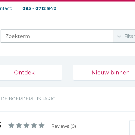
ontact:
085 - 0712 842
Filte
Ontdek
Nieuw binnen
DE BOERDERIJ IS JARIG
G
Reviews (0)