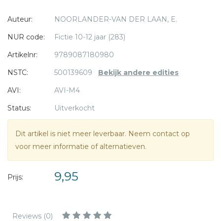
meer in de kerk. Op een dag vindt Max zijn vader
* = verplicht
Auteur:
NOORLANDER-VAN DER LAAN, E.
bewusteloos in zijn kantoor. Papa moet in therapie, maar
wordt hij ooit weer beter? En zullen de jongens op school
NUR code:
Fictie 10-12 jaar (283)
ophouden met hun nare opmerkingen over papa? Want
Artikelnr:
9789087180980
het blijft zijn vader!
NSTC:
500139609
Bekijk andere edities
AVI E4
AVI:
AVI-M4
CLIB 5
Status:
Uitverkocht
Dit artikel is niet meer leverbaar. Neem contact op
voor meer informatie of alternatieven.
9,95
Prijs:
Reviews (0)