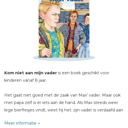
Schrijf hieronder je review!
Sterren
Naam *
E-mail *
Kom niet aan mijn vader
is een boek geschikt voor
Titel *
kinderen vanaf 8 jaar.
Bericht *
Het gaat niet goed met de zaak van Max' vader. Maar ook
met papa zelf is er iets aan de hand. Als Max steeds weer
lege bierflesjes vindt, weet hij het: zijn vader is verslaafd aan
alcohol. Het gaat steeds slechter met papa. Hij helpt Max
Meer informatie
niet meer bij zijn huiswerk, is vaak weg en komt zelfs niet