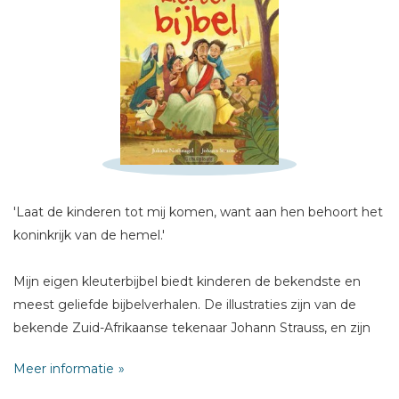
Schrijf hieronder je review!
Sterren
Naam *
E-mail *
Titel *
Bericht *
'Laat de kinderen tot mij komen, want aan hen behoort het
koninkrijk van de hemel.'
Mijn eigen kleuterbijbel biedt kinderen de bekendste en
meest geliefde bijbelverhalen. De illustraties zijn van de
bekende Zuid-Afrikaanse tekenaar Johann Strauss, en zijn
* = verplicht
vrolijk, detailrijk en zeer geschikt voor kinderen van 3 tot 7
Meer informatie
jaar.