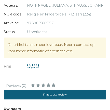
Auteurs:
NOTHNAGEL, JULIANA; STRAUSS, JOHANN
De verhalen gaan van de schepping tot aan de belofte voor
de nieuwe hemel en de nieuwe aarde. Het is een
NUR code:
Religie en kinderbijbels (<12 jaar) (224)
waardevolle en vrolijke toevoeging aan geloofsonderwijs
Artikelnr:
9789055605217
voor de jongste kinderen.
Status:
Uitverkocht
Dit artikel is niet meer leverbaar. Neem contact op
voor meer informatie of alternatieven.
9,99
Prijs:
Reviews (0)
Plaats uw review
Uw naam