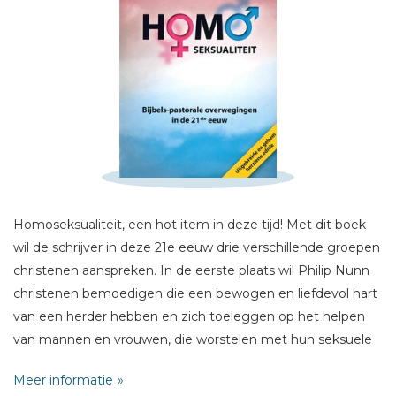
Schrijf hieronder je review!
Sterren
Naam *
Homoseksualiteit, een hot item in deze tijd! Met dit boek
E-mail *
wil de schrijver in deze 21e eeuw drie verschillende groepen
Titel *
christenen aanspreken. In de eerste plaats wil Philip Nunn
Bericht *
christenen bemoedigen die een bewogen en liefdevol hart
van een herder hebben en zich toeleggen op het helpen
van mannen en vrouwen, die worstelen met hun seksuele
geaardheid. In de tweede plaats wil de auteur
Meer informatie
verantwoordelijken en leidinggevenden in de gemeente