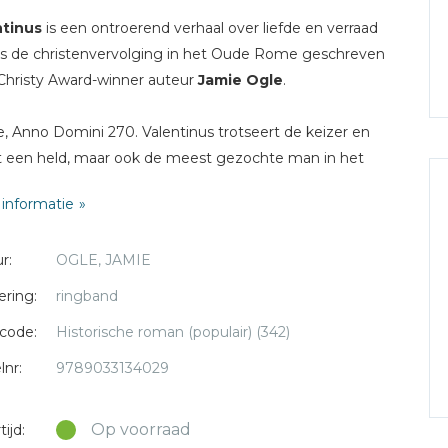
ntinus
is een ontroerend verhaal over liefde en verraad
ns de christenvervolging in het Oude Rome geschreven
Christy Award-winner auteur
Jamie Ogle
.
 Anno Domini 270. Valentinus trotseert de keizer en
 een held, maar ook de meest gezochte man in het
nse Rijk. Gedreven door zijn geloof heeft hij niets te
informatie
ezen, totdat een ontmoeting met de dochter van een
nse cipier alles verandert.
r:
OGLE, JAMIE
ering:
ringband
code:
Historische roman (populair) (342)
lnr:
9789033134029
Op voorraad
ijd: