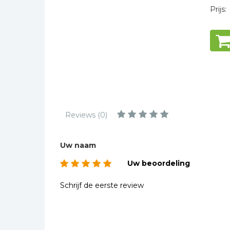
Kinderbijbels
Prijs:
Muziekboeken
Bladmuziek
Management &
Leiderschap
Politiek
Regio | Alblasserwaard
Romans
Reviews (0)
Toeristische kaarten en
gidsen
Uw naam
Taalstudie
Uw beoordeling
Wenskaarten
Schrijf de eerste review