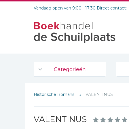
Vandaag open van 9:00 - 17:30 Direct contact:
Categorieën
Agenda's en kalenders
Historische Romans
VALENTINUS
De Bijbel
Bijbelse Dagboeken 2026
Bijbelse dagboeken
VALENTINUS
Bijbelstudie groepen