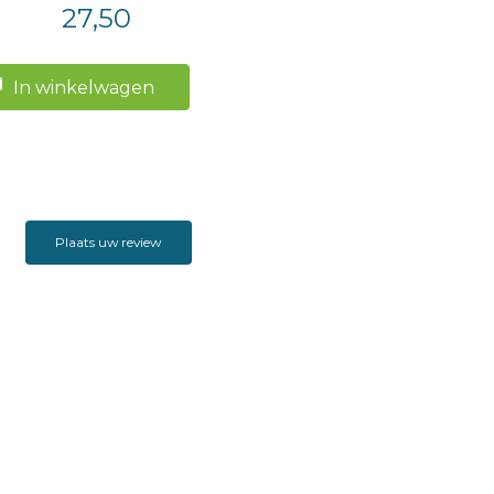
27,50
In winkelwagen
Plaats uw review