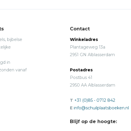
ts
Contact
ls, bijbelse
Winkeladres
elijke
Plantageweg 13a
2951 GN Alblasserdam
gd in
rzonden vanaf
Postadres
Postbus 41
2950 AA Alblasserdam
T
+31 (0)85 - 0712 842
E
info@schuilplaatsboeken.nl
Blijf op de hoogte: