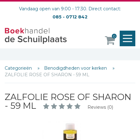
Vandaag open van 9:00 - 17:30. Direct contact:
085 - 0712 842
M
0
Schrijf hieronder je review!
o
Sterren
Naam *
Categorieën
Benodigdheden voor kerken
E-mail *
ZALFOLIE ROSE OF SHARON - 59 ML
Titel *
Bericht *
ZALFOLIE ROSE OF SHARON
- 59 ML
Reviews (0)