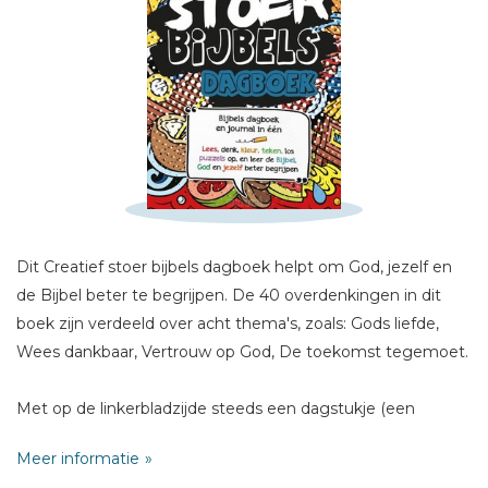
Schrijf hieronder je review!
Sterren
Naam *
Dit Creatief stoer bijbels dagboek helpt om God, jezelf en
E-mail *
de Bijbel beter te begrijpen. De 40 overdenkingen in dit
Titel *
boek zijn verdeeld over acht thema's, zoals: Gods liefde,
Bericht *
Wees dankbaar, Vertrouw op God, De toekomst tegemoet.
Met op de linkerbladzijde steeds een dagstukje (een
bijbeltekst en een korte reflectie of uitleg) en op de
Meer informatie
rechterbladzijde een creatieve verwerking.