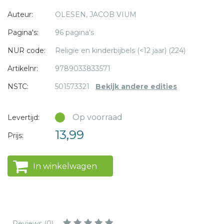
* = verplicht
Auteur:
OLESEN, JACOB VIUM
Terwijl je kind leest of creatief bezig is, leert hij/zij steeds
meer over hoe je
Pagina's:
96 pagina's
God, jezelf en anderen kunt liefhebben en mag het groeien
NUR code:
Religie en kinderbijbels (<12 jaar) (224)
in geloof.
Artikelnr:
9789033833571
Een groot deel van de verwerkingen staat ook in de reeds
NSTC:
501573321
Bekijk andere edities
verschenen 'roze' editie 'Creatief bijbels dagboek'.
Op voorraad
Levertijd:
13,99
Prijs:
In winkelwagen
Reviews (0)