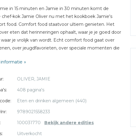
mie in 15 minuten en Jamie in 30 minuten komt de
e chef-kok Jamie Oliver nu met het kookboek Jamie's
rt food. Comfort food staatvoor ultiem genieten. Het
over eten dat herinneringen ophaalt, waar je je goed door
, waar je vrolijk van wordt. Echt comfort food gaat over
enen, over jeugdfavorieten, over speciale momenten die
t vieren. Alleen, met je familie of een tafel vol met
informatie
den. Kortom: alles waar je gelukkig van wordt!Jamie's
rt food het nieuwe kookboek van Jamie Oliver met
r:
OLIVER, JAMIE
dan 100 recepten is het kookboek voor elk moment in
ven dat je iets te vieren hebt en jezelf en anderen wilt
a's:
408 pagina's
nnen met heerlijk eten.'Dit boek is een traktatie, zowel
code:
Eten en drinken algemeen (440)
cepten als het boek op zich'- Jamie Oliver
lnr:
9789021558233
:
100031770
Bekijk andere edities
s:
Uitverkocht