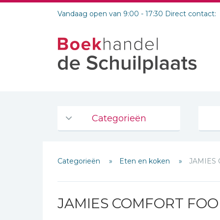
Vandaag open van 9:00 - 17:30 Direct contact:
Categorieën
Agenda's en kalenders
Categorieën
Eten en koken
JAMIES
De Bijbel
Bijbelse Dagboeken 2026
Bijbelse dagboeken
JAMIES COMFORT FO
Bijbelstudie groepen