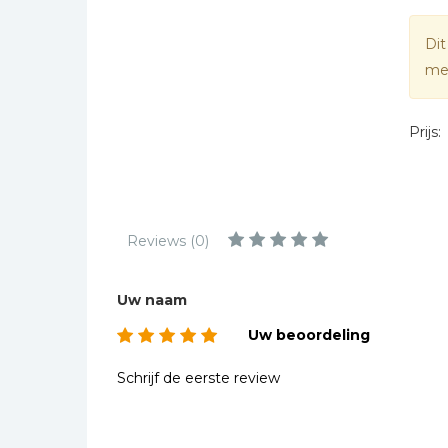
Kinderbijbels
Muziekboeken
Dit
mee
Bladmuziek
Management &
Leiderschap
Prijs:
Politiek
Regio | Alblasserwaard
Romans
Reviews (0)
Toeristische kaarten en
gidsen
Uw naam
Taalstudie
Uw beoordeling
Wenskaarten
Schrijf de eerste review