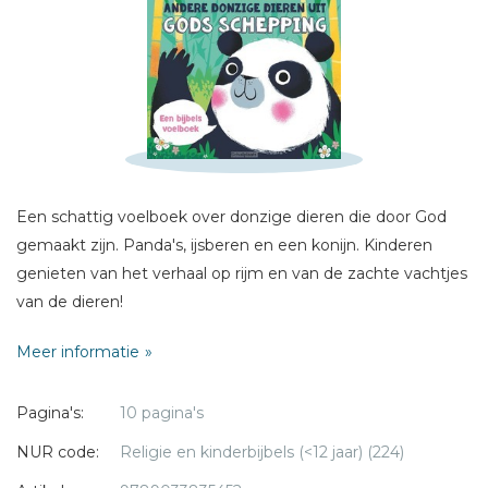
Naam *
E-mail *
Titel *
Bericht *
Een schattig voelboek over donzige dieren die door God
gemaakt zijn. Panda's, ijsberen en een konijn. Kinderen
genieten van het verhaal op rijm en van de zachte vachtjes
van de dieren!
* = verplicht
Meer informatie
Pagina's:
10 pagina's
NUR code:
Religie en kinderbijbels (<12 jaar) (224)