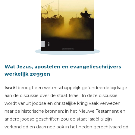
Schrijf hieronder je review!
Wat Jezus, apostelen en evangelieschrijvers
Sterren
werkelijk zeggen
Naam *
Israël
beoogt een wetenschappelijk gefundeerde bijdrage
E-mail *
aan de discussie over de staat Israël. In deze discussie
Titel *
wordt vanuit joodse en christelijke kring vaak verwezen
Bericht *
naar de historische bronnen: in het Nieuwe Testament en
andere joodse ge­schriften zou de staat Israël al zijn
verkondigd en daarmee ook in het heden gerechtvaardigd
zijn.