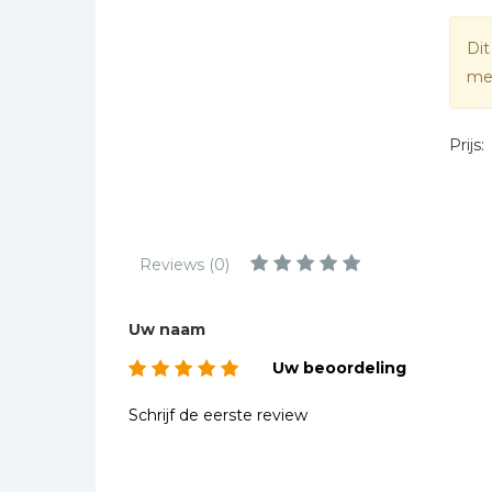
Kinderbijbels
Muziekboeken
Dit
mee
Bladmuziek
Management &
Leiderschap
Prijs:
Politiek
Regio | Alblasserwaard
Romans
Reviews (0)
Toeristische kaarten en
gidsen
Uw naam
Taalstudie
Uw beoordeling
Wenskaarten
Schrijf de eerste review