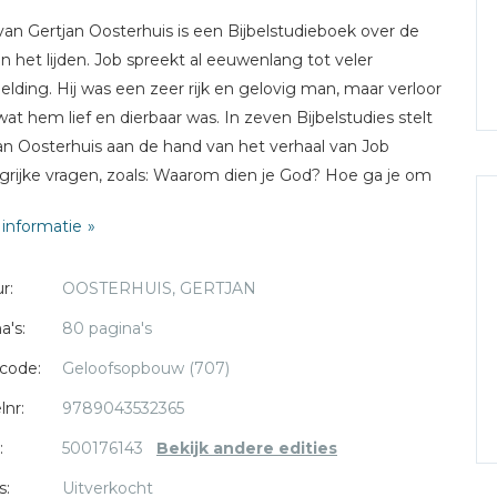
 van Gertjan Oosterhuis is een Bijbelstudieboek over de
an het lijden. Job spreekt al eeuwenlang tot veler
elding. Hij was een zeer rijk en gelovig man, maar verloor
 wat hem lief en dierbaar was. In zeven Bijbelstudies stelt
an Oosterhuis aan de hand van het verhaal van Job
grijke vragen, zoals: Waarom dien je God? Hoe ga je om
erdriet en verlies? En: Wat is wijsheid? Ieder hoofdstuk
informatie
 af met verwerkingsvragen, voor de lezer zelf of om een
sgesprek te ondersteunen.
r:
OOSTERHUIS, GERTJAN
an Oosterhuis is als predikant verbonden aan CGKv
a's:
80 pagina's
nwerkingsgemeente De Verbinding in Hilversum.
code:
Geloofsopbouw (707)
lnr:
9789043532365
:
500176143
Bekijk andere edities
s:
Uitverkocht