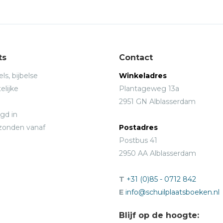
ts
Contact
ls, bijbelse
Winkeladres
elijke
Plantageweg 13a
2951 GN Alblasserdam
gd in
rzonden vanaf
Postadres
Postbus 41
2950 AA Alblasserdam
T
+31 (0)85 - 0712 842
E
info@schuilplaatsboeken.nl
Blijf op de hoogte: