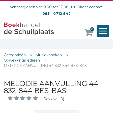
Vandaag open van 9:00 tot 17:00 uur. Direct contact:
085 - 0712 842
M
0
o
Categorieën
Muziekboeken
Opwekkingsliederen
MELODIE AANVULLING 44 832-844 BES-BAS
Schrijf hieronder je review!
Sterren
MELODIE AANVULLING 44
832-844 BES-BAS
Naam *
E-mail *
Reviews (0)
Titel *
Bericht *