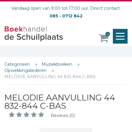
Vandaag open van 9:00 tot 17:00 uur. Direct contact:
085 - 0712 842
M
0
o
Categorieën
Muziekboeken
Opwekkingsliederen
MELODIE AANVULLING 44 832-844 C-BAS
Schrijf hieronder je review!
Sterren
MELODIE AANVULLING 44
832-844 C-BAS
Naam *
E-mail *
Reviews (0)
Titel *
Bericht *