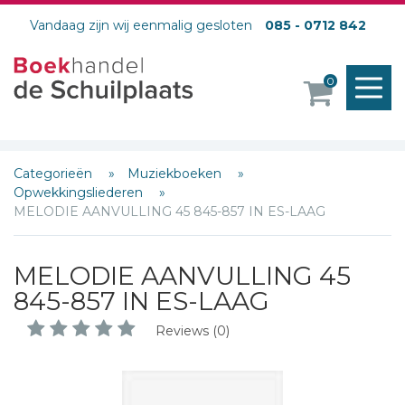
Vandaag zijn wij eenmalig gesloten
085 - 0712 842
M
0
o
Categorieën
Muziekboeken
Opwekkingsliederen
MELODIE AANVULLING 45 845-857 IN ES-LAAG
MELODIE AANVULLING 45
Schrijf hieronder je review!
845-857 IN ES-LAAG
Sterren
Reviews (0)
Naam *
E-mail *