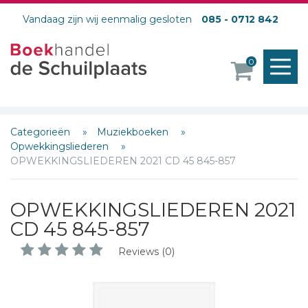
Vandaag zijn wij eenmalig gesloten
085 - 0712 842
M
0
o
Categorieën
Muziekboeken
Opwekkingsliederen
OPWEKKINGSLIEDEREN 2021 CD 45 845-857
OPWEKKINGSLIEDEREN 2021
CD 45 845-857
Schrijf hieronder je review!
Reviews (0)
Sterren
Naam *