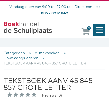
Vandaag open van 9:00 tot 17:00 uur. Direct contact:
085 - 0712 842
M
0
o
Categorieën
Muziekboeken
Opwekkingsliederen
TEKSTBOEK AANV 45 845 - 857 GROTE LETTER
Schrijf hieronder je review!
TEKSTBOEK AANV 45 845 -
Sterren
857 GROTE LETTER
Naam *
Reviews (0)
E-mail *
Titel *