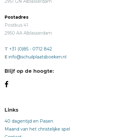
2951 GN Alblasserdam
Postadres
Postbus 41
2950 AA Alblasserdam
T
+31 (0)85 - 0712 842
E
info@schuilplaatsboeken.nl
Blijf op de hoogte:
Links
40 dagentijd en Pasen
Maand van het christelijke spel
Contact