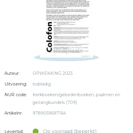
E-mail *
Titel *
Bericht *
* = verplicht
Auteur:
OPWEKKING 2023
Uitvoering:
losbladig
NUR code:
Kerkboeken/gebedenboeken, psalmen en
gezangbundels (709)
Artikelnr:
9789059697164
Op voorraad (beperkt)
Levertijd: