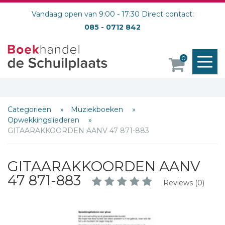
Vandaag open van 9:00 - 17:30 Direct contact:
085 - 0712 842
M
0
o
Categorieën
Muziekboeken
Opwekkingsliederen
GITAARAKKOORDEN AANV 47 871-883
GITAARAKKOORDEN AANV
Schrijf hieronder je review!
47 871-883
Reviews (0)
Sterren
Naam *