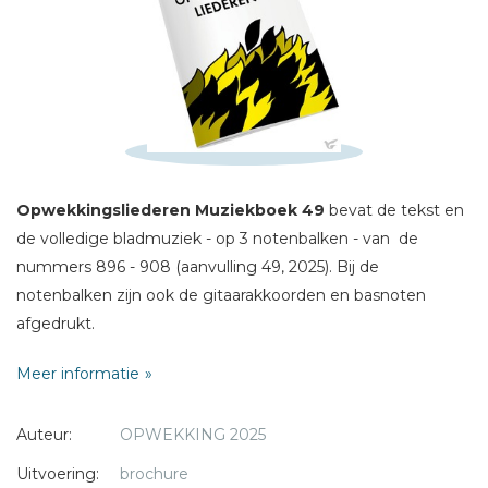
Schrijf hieronder je review!
Sterren
Naam *
E-mail *
Titel *
Opwekkingsliederen Muziekboek 49
bevat de tekst en
de volledige bladmuziek - op 3 notenbalken - van de
Bericht *
nummers 896 - 908 (aanvulling 49, 2025). Bij de
notenbalken zijn ook de gitaarakkoorden en basnoten
afgedrukt.
Meer informatie
* = verplicht
Auteur:
OPWEKKING 2025
Uitvoering:
brochure