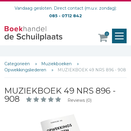
Vandaag gesloten. Direct contact (m.u.v. zondag):
085 - 0712 842
M
0
o
Categorieën
Muziekboeken
Opwekkingsliederen
MUZIEKBOEK 49 NRS 896 - 908
MUZIEKBOEK 49 NRS 896 -
908
Reviews (0)