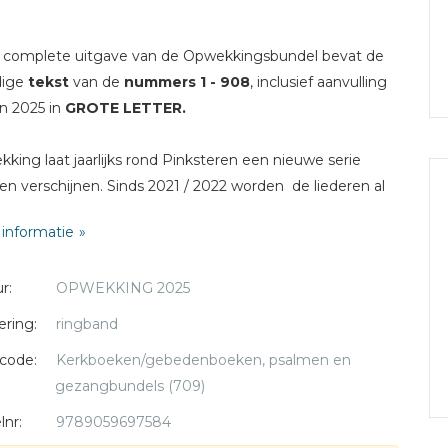
 complete uitgave van de Opwekkingsbundel bevat de
dige
tekst
van de
nummers 1 - 908
, inclusief aanvulling
n 2025 in
GROTE LETTER.
king laat jaarlijks rond Pinksteren een nieuwe serie
ren verschijnen. Sinds 2021 / 2022 worden de liederen al
wartaal vrijgegeven. Dit jaar verschijnt met Hemelvaart
informatie
euwe complete bundel.
r:
OPWEKKING 2025
ering:
ringband
code:
Kerkboeken/gebedenboeken, psalmen en
gezangbundels (709)
lnr:
9789059697584