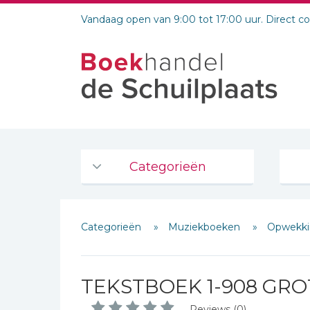
Vandaag open van 9:00 tot 17:00 uur. Direct c
Categorieën
Agenda's en kalenders
Categorieën
Muziekboeken
Opwekki
De Bijbel
Bijbelse Dagboeken 2026
Bijbelse dagboeken
TEKSTBOEK 1-908 GRO
Bijbelstudie groepen
Reviews (0)