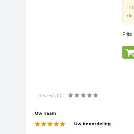
Kinderbijbels
Dit
* = verplicht
Muziekboeken
de 
Bladmuziek
Management &
Prijs:
Leiderschap
Politiek
Regio | Alblasserwaard
Romans
Toeristische kaarten en
gidsen
Taalstudie
Reviews (0)
Wenskaarten
Uw naam
Uw beoordeling