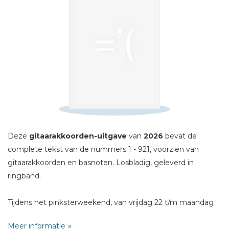
Schrijf hieronder je review!
Sterren
Naam *
E-mail *
Titel *
Bericht *
Deze
gitaarakkoorden-uitgave
van
2026
bevat de
complete tekst van de nummers 1 - 921, voorzien van
gitaarakkoorden en basnoten. Losbladig, geleverd in
ringband.
Tijdens het pinksterweekend, van vrijdag 22 t/m maandag
* = verplicht
25 mei 2026, organiseert Opwekking voor de 56ste keer de
Meer informatie