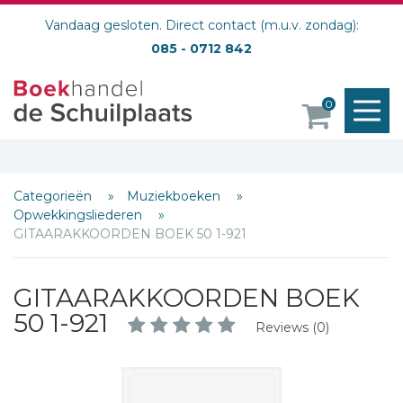
Vandaag gesloten. Direct contact (m.u.v. zondag):
085 - 0712 842
M
0
o
Categorieën
Muziekboeken
Opwekkingsliederen
GITAARAKKOORDEN BOEK 50 1-921
GITAARAKKOORDEN BOEK
50 1-921
Reviews (0)