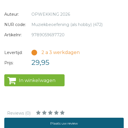
jaarlijkse Pinksterconferentie op het evenementen­terrein
van Walibi Holland in Biddinghuizen.
Auteur:
OPWEKKING 2026
Opwekking laat jaarlijks rond Pinksteren een nieuwe serie
NUR code:
Muziekbeoefening (als hobby) (472)
liederen verschijnen.
Artikelnr:
9789059697720
2 a 3 werkdagen
Levertijd:
29,95
Prijs:
In winkelwagen
Reviews (0)
Plaats uw review