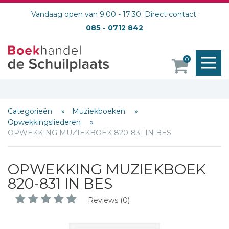
Vandaag open van 9:00 - 17:30. Direct contact:
085 - 0712 842
M
0
o
Categorieën
Muziekboeken
Opwekkingsliederen
OPWEKKING MUZIEKBOEK 820-831 IN BES
OPWEKKING MUZIEKBOEK
820-831 IN BES
Reviews (0)
Schrijf hieronder je review!
Sterren