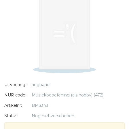
Naam *
E-mail *
Titel *
Bericht *
Uitvoering:
ringband
* = verplicht
NUR code:
Muziekbeoefening (als hobby) (472)
Artikelnr:
BM3343
Status:
Nog niet verschenen