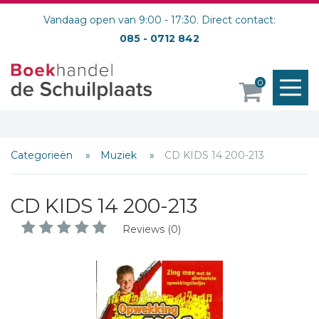
Vandaag open van 9:00 - 17:30. Direct contact:
085 - 0712 842
M
0
o
Categorieën
Muziek
CD KIDS 14 200-213
Schrijf hieronder je review!
CD KIDS 14 200-213
Sterren
Reviews (0)
Naam *
E-mail *
Titel *
Bericht *