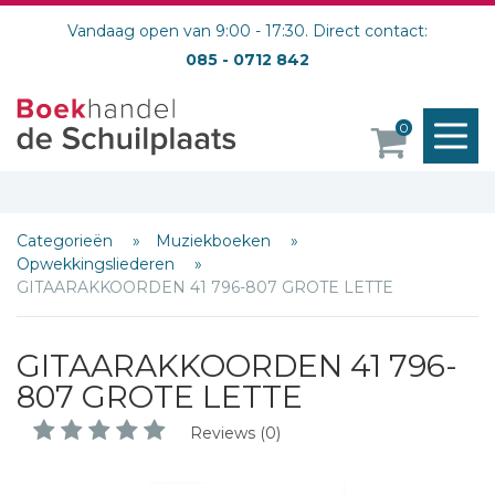
Vandaag open van 9:00 - 17:30. Direct contact:
085 - 0712 842
M
0
o
Categorieën
Muziekboeken
Opwekkingsliederen
GITAARAKKOORDEN 41 796-807 GROTE LETTE
Schrijf hieronder je review!
GITAARAKKOORDEN 41 796-
Sterren
807 GROTE LETTE
Naam *
Reviews (0)
E-mail *
Titel *