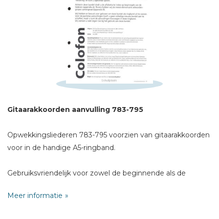
Schrijf hieronder je review!
Sterren
Naam *
E-mail *
Titel *
Bericht *
Gitaarakkoorden aanvulling 783-795
Opwekkingsliederen 783-795 voorzien van gitaarakkoorden
voor in de handige A5-ringband.
* = verplicht
Gebruiksvriendelijk voor zowel de beginnende als de
gevorderde gitarist.
Meer informatie