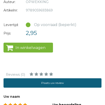
Auteur:
OPWEKKING
Artikelnr:
9789059693869
Op voorraad (beperkt)
Levertijd:
2,95
Prijs:
In winkelwagen
Reviews (0)
Plaats uw review
Uw naam
Uw beoordeling