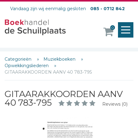
Vandaag zijn wij eenmalig gesloten
085 - 0712 842
M
0
o
Categorieën
Muziekboeken
Opwekkingsliederen
GITAARAKKOORDEN AANV 40 783-795
GITAARAKKOORDEN AANV
40 783-795
Reviews (0)