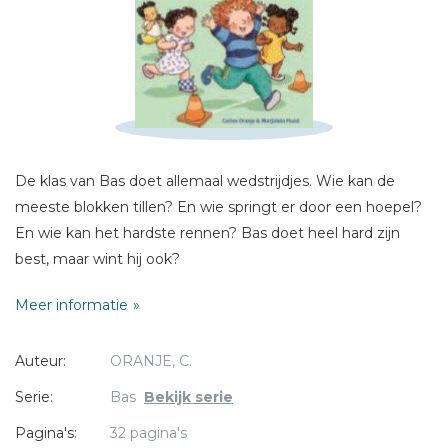
Schrijf hieronder je review!
Sterren
Naam *
E-mail *
Titel *
De klas van Bas doet allemaal wedstrijdjes. Wie kan de
meeste blokken tillen? En wie springt er door een hoepel?
Bericht *
En wie kan het hardste rennen? Bas doet heel hard zijn
best, maar wint hij ook?
Meer informatie
Auteur:
ORANJE, C.
* = verplicht
Serie:
Bas
Bekijk serie
Pagina's:
32 pagina's