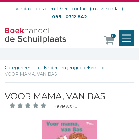
Vandaag gesloten. Direct contact (m.u.v. zondag):
085 - 0712 842
M
0
o
Categorieën
Kinder- en jeugdboeken
VOOR MAMA, VAN BAS
VOOR MAMA, VAN BAS
Reviews (0)