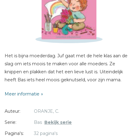
Schrijf hieronder je review!
Sterren
Naam *
E-mail *
Titel *
Het is bijna moederdag. Juf gaat met de hele klas aan de
slag om iets moois te maken voor alle moeders. Ze
Bericht *
knippen en plakken dat het een lieve lust is. Uiteindelijk
heeft Bas iets heel moois geknutseld, voor zijn mama.
Meer informatie
Auteur:
ORANJE, C.
* = verplicht
Serie:
Bas
Bekijk serie
Pagina's:
32 pagina's